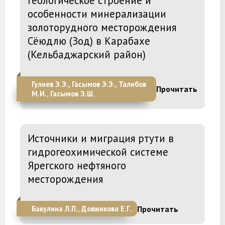
Геологическое строение и
особенности минерализации
золоторудного месторождения
Сёюдлю (Зод) в Карабахе
(Кельбаджарский район)
Гулиев Э.Э., Гасымов Э.Э., Талибов
Прочитать
М.И., Гасымов Э.Ш.
Источники и миграция ртути в
гидрогеохимической системе
Ярегского нефтяного
месторождения
Прочитать
Бакулина Л.П., Довжикова Е.Г.