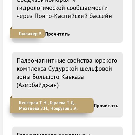
гидрологической сообщаемости
через Понто-Каспийский бассейн
Прочитать
Галлахер Р.
Палеомагнитные свойства юрского
комплекса Судурской шельфовой
зоны Большого Кавказа
(Азербайджан)
Кенгерли Т.Н., Гараева Т.Д.,
Прочитать
Мехтиева З.Н., Новрузов З.А.