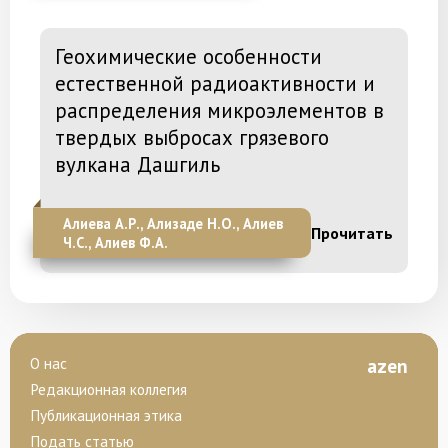
Геохимические особенности
естественной радиоактивности и
распределения микроэлементов в
твердых выбросах грязевого
вулкана Дашгиль
Алиева А.Р., Ализаде Н.О., Алиев
Прочитать
Ч.С., Алиев Ф.А.
О нас
az
en
Редакционная коллегия
Публикационная этика
Подать статью