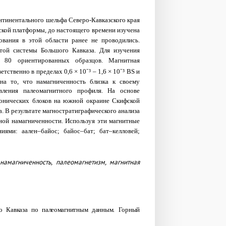
онтинентального шельфа Северо-Кавказского края
кой платформы, до настоящего времени изучена
ования в этой области ранее не проводились.
той системы Большого Кавказа. Для изучения
 80 ориентированных образцов. Магнитная
твенно в пределах 0,6 × 10⁻³ – 1,6 × 10⁻³ BS и
на то, что намагниченность близка к своему
вления палеомагнитного профиля. На основе
онических блоков на южной окраине Скифской
. В результате магностратиграфического анализа
ной намагниченности. Используя эти магнитные
ями: аален–байоc; байос–бат; бат–келловей;
намагниченность,
палеомагнетизм,
магнитная
ого Кавказа по палеомагнитным данным. Горный