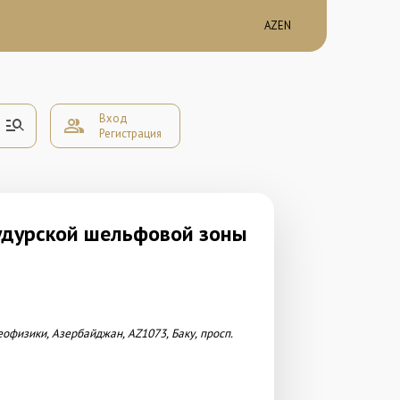
AZ
EN
Вход
manage_search
group
Регистрация
удурской шельфовой зоны
геофизики, Азербайджан,
AZ1073,
Баку, просп.