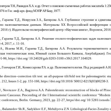
Кенгерли Т.Н., Рашидов Х.А. и др. Отчет о поисково-съемочных работах масштаба 1:
976 гг. Гос. инф.-арх. фонд МЭПР АР. Баку, 1977.
, Гараева Т.Д., Новрузов З.А., Багирова А.А. Глубинное строение и сдвиг
 по палеомагнитным данным. Материалы XX Всероссийской конференции с
 2016 г). Издательско-полиграфический центр «Научная книга», Воронеж, 2016,
, Гараева Т.Д., Багирова А.А. Решение геолого-геофизических задач палеом
-4, 2017, с. 11-16.
А., Исаева М.И., Гараева Т.Д., Багирова А.А. Результаты термомагнитного
кая тектоническая зона, Южный склон Большого Кавказа, Азербайджан). Гео
91-96,
https
://
doi
.
org
/
10.24028/
gzh
.0203-3100.
v
39
i
3.2017.104029
.
, Гончаров Г.И., Комиссарова Р.А. и др. Палеомагнетология. Под редакцией А.Н
he direction–correction tilt test: an all-purpose tilt/fold test for
paleomagnetic stu
. 212, Issues 1-2, pp. 151-166, https://doi.org/
10.1016/ S0012-821X(03)00238-3
.
., Novruzov Z.A., Bagirova A.A. Paleotektonic reconstruction of blocks of Plioc
eater Caucasus. Proceeding of the I International scientific conference
“Modern s
c conferences,
Berlin. Germany, 2023, pp. 22-27, https//doi.org/ 10.5281/zenodo
., Balamedov Sh.R., Sadykhov E.F., Mehdiyeva Z.N. Lithological-Facies Zonality of