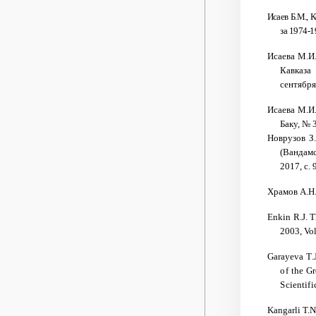
Исаев
Б.М., 
за 1974-1
Исаева М.И.
Кавказа
сентября
Исаева М.И.
Баку, № 3
Новрузов З.
(Вандамс
2017, с. 
Храмов А.Н.
Enkin R.J.
T
2003, Vol
Garayeva T.J
of the Gr
Scientifi
Kangarli T.N