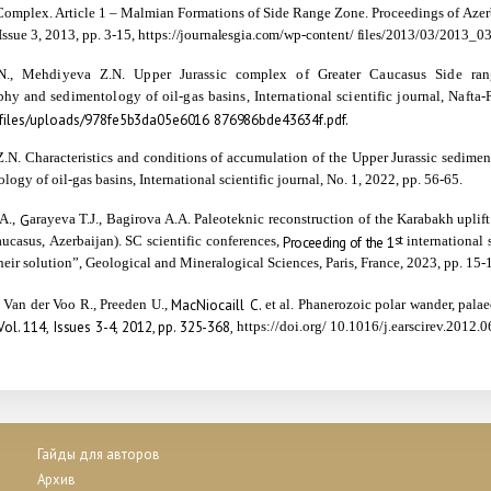
 Complex. Article 1 – Malmian Formations of Side Range Zone. Proceedings of Azer
 Issue 3, 2013, pp. 3-15,
https://journalesgia.com/wp-
content/ files/2013/03/2013_0
N., Mehdiyeva Z.N. Upper Jurassic complex of Greater Caucasus Side range
phy and sedimentology of oil-gas basins, International scientific journal, Nafta-
rfiles/uploads/978fe5b3da05e6016 876986bde43634f.pdf.
.N. Characteristics and
с
onditions of accumulation of the Upper Jurassic sedimen
logy of oil-gas basins, International scientific journal, No. 1, 2022, pp. 56-65.
A.,
G
arayeva T.J.,
Bagirova
A.A. Paleoteknic
reconstruction
of
the Karabakh uplif
aucasus,
Azerbaijan).
SC
scientific
conferences,
Proceeding of the 1
st
international
heir solution”, Geological and Mineralogical Sciences, Paris, France, 2023, pp. 15-
MacNiocaill C.
, Van der Voo R., Preeden U.,
et al. Phanerozoic polar wander, pa
 Vol. 114, Issues 3-4, 2012, pp. 325-368,
https://doi.org/ 10.1016/j.earscirev.2012.
Гайды для авторов
Архив