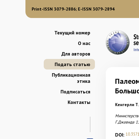
Print-ISSN 3079-2886; E-ISSN 3079-2894
Текущий номер
О нас
Для авторов
Подать статью
Публикационная
Палеом
этика
Большо
Подписаться
Контакты
Кенгерли Т.Н
Министерств
Г.Джавида 1
DOI:
10.357