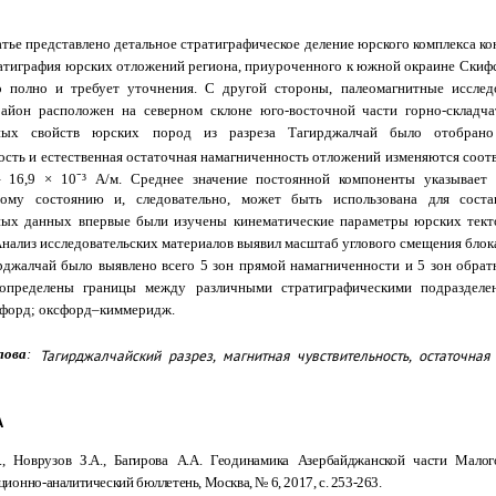
тье представлено детальное стратиграфическое деление юрского комплекса к
атиграфия юрских отложений региона, приуроченного к южной окраине Скифс
о полно и требует уточнения.
С другой стороны, палеомагнитные исслед
айон расположен на северном склоне юго-восточной части горно-складча
тных свойств юрских пород из разреза Тагирджалчай было отобрано
сть и естественная остаточная намагниченность отложений изменяются соответс
– 16,9 × 10⁻³ А/м. Среднее значение постоянной компоненты указывает 
ному состоянию и, следовательно, может быть использована для соста
ных данных впервые были изучены кинематические параметры юрских тект
нализ исследовательских материалов выявил масштаб углового смещения блока
рджалчай было выявлено всего 5 зон прямой намагниченности и 5 зон обрат
определены границы между различными стратиграфическими подразделени
сфорд; оксфорд–киммеридж.
лова
:
Тагирджалчайский
разрез,
магнитная
чувствительность,
остаточная
А
Д., Новрузов З.А., Багирова А.А. Геодинамика Азербайджанской части Мал
ционно
-анали­тический бюллетень, Москва, № 6, 2017, с. 253-263.