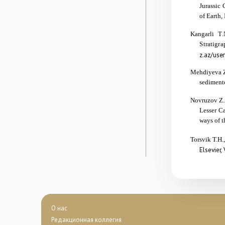
Jurassic
of Earth,
Kangarli T.
Stratigra
z.az/use
Mehdiyeva Z
sedimento
Novruzov
Z.
Lesser C
ways of t
Torsvik T.H.
Elsevier,
О нас
Редакционная коллегия