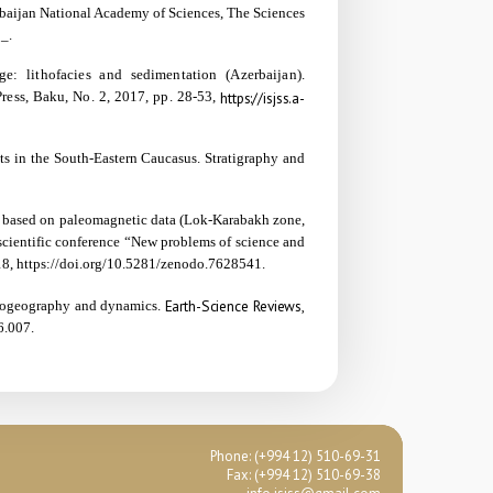
baijan National Academy of Sciences, The Sciences
3_
.
: lithofacies and sedimentation (Azerbaijan).
Press, Baku, No. 2, 2017, pp. 28-53,
https://isjss.a-
ts in the South-Eastern Caucasus. Stratigraphy and
t based on paleomagnetic data (Lok-Karabakh zone,
scientific conference “New problems of science and
18,
https://doi.org/10.5281/zenodo.7628541
.
Earth-Science Reviews,
laeogeography and dynamics.
06.007
.
Phone:
(+994 12) 510-69-31
Fax: (+994 12) 510-69-38