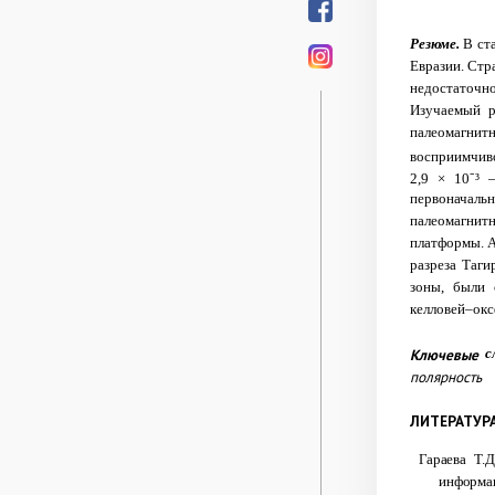
Резюме.
В ста
Евразии.
Стр
недостаточн
Изучаемый р
палеомагни
восприимчиво
2,9 × 10⁻³ 
первоначаль
палеомагнит
платформы. А
разреза Таги
зоны, были 
келловей–ок
Ключевые
с
полярность
ЛИТЕРАТУР
Гараева Т.
информа