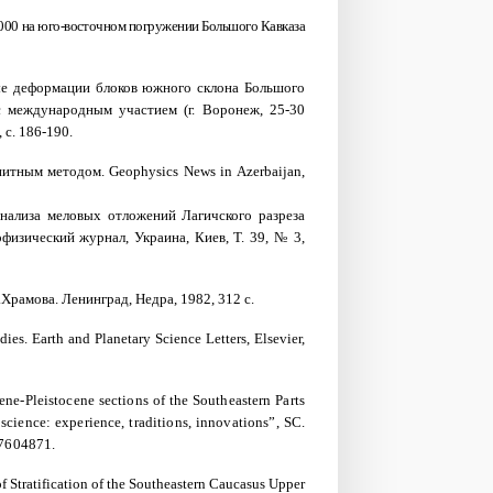
25000 на юго-восточном погружении Большого Кавказа
овые деформации блоков южного склона Большого
 международным участием (г. Воронеж, 25-30
 с. 186-190.
агнитным методом.
Geophysics
News
in
Azerbaijan
,
 анализа меловых отложений Лагичского разреза
физический журнал, Украина, Киев, Т. 39, № 3,
.Храмова. Ленинград, Недра, 1982, 312 с.
dies.
Earth and Planetary Science Letters, Elsevier,
ene-Pleistocene sections of the Southeastern Parts
cience: experience, traditions, innovations”
,
SC.
.7604871.
 Stratification of the Southeastern Caucasus Upper